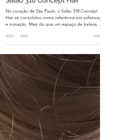
marsiglia8
10 de jun.
1 min de leitura
Beleza e Moda — O Luxo no
Salão 318 Concept Hair
No coração de São Paulo, o Salão 318 Concept
Hair se consolidou como referência em sofisticação
e inovação. Mais do que um espaço de beleza, é
um ambiente que traduz estilo e exclusividade,
onde cada detalhe remete ao universo da moda e
do luxo. Assim como uma bolsa da Louis Vuitton
ou um desfile da Chanel, nossos serviços carregam
a essência da elegância e da atemporalidade.
Cabelos bem cuidados são tão indispensáveis
quanto um look assinado por grandes grifes. No
318 Concep