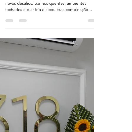
marsiglia8
10 de mai.
2 min de leitura
Preparação para o Inverno:
Cabelos Fortes e Saudáveis
em Todas as Estações
Com a chegada do inverno, os cabelos enfrentam
novos desafios: banhos quentes, ambientes
fechados e o ar frio e seco. Essa combinação
favorece o ressecamento, a perda de brilho e o
aumento do frizz. No 318 Concept Hair, sabemos
que essa estação exige cuidados intensivos para
manter a beleza e a saúde dos fios. O inverno é
marcado por maior sensibilidade do couro
cabeludo, que pode ficar irritado ou descamado
devido à água quente e ao clima seco. É também
a época ideal para in