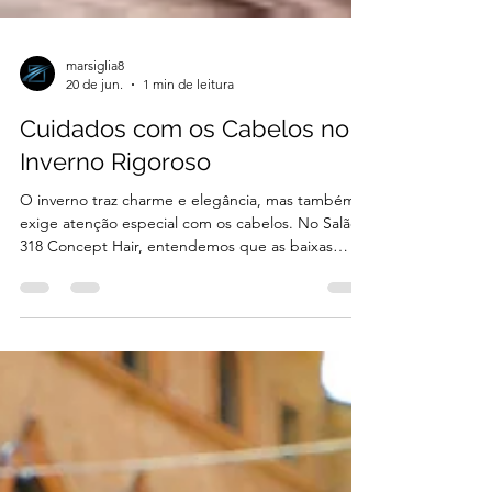
marsiglia8
20 de jun.
1 min de leitura
Cuidados com os Cabelos no
Inverno Rigoroso
O inverno traz charme e elegância, mas também
exige atenção especial com os cabelos. No Salão
318 Concept Hair, entendemos que as baixas
temperaturas e ambientes aquecidos podem
causar ressecamento, frizz e perda de brilho. Por
isso, oferecemos tratamentos exclusivos para
manter a saúde capilar mesmo nos dias mais frios.
Durante a estação, é comum aumentar o uso de