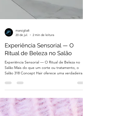
marsiglia8
20 de jul.
2 min de leitura
Experiência Sensorial — O
Ritual de Beleza no Salão
Experiência Sensorial — O Ritual de Beleza no
Salão Mais do que um corte ou tratamento, o
Salão 318 Concept Hair oferece uma verdadeira
experiência sensorial. Em julho, destacamos o
valor dos rituais de beleza, que unem cuidado,
bem-estar e sofisticação em cada detalhe. Visitar o
318 Concept Hair é viver um momento de
autocuidado elevado, comparável a entrar em uma
boutique da Bvlgari ou da Tiffany & Co.. O