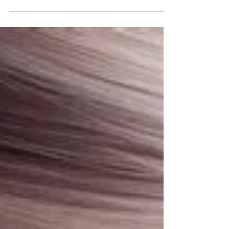
318 Concept Hair, acreditamos que mudar a cor
dos cabelos é tão impactante quanto escolher
uma peça exclusiva de uma coleção da Givenchy
ou da Balmain. A coloração é uma forma de
expressão, capaz de transformar não apenas o
visual, mas também a energia e a confiança de
quem a adota. As tendências de coloração para
esta temporada refletem o espírito vibrante das
passarelas internacionais. Tons iluminados, como
loiros perolados e