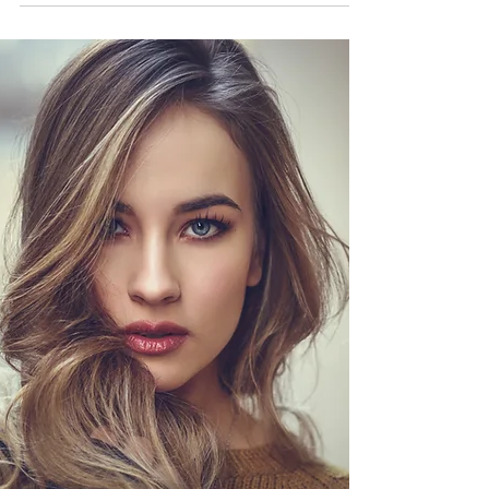
Beleza e Bem-Estar: O Ritual
de Cuidar de Si no Inverno
Mais do que estética, o inverno pede
autocuidado. É a estação perfeita para transformar
o salão em um espaço de pausa e bem-estar. No
318 Concept Hair, cada atendimento é pensado
como um ritual: cuidar dos fios, relaxar e renovar
as energias. Afinal, beleza também é saúde
emocional. O inverno é uma época em que
passamos mais tempo em ambientes fechados,
expostos ao ar seco e ao calor artificial. Isso
impacta diretamente a saúde dos cabelos e da
pele. Por isso, é fundamental r